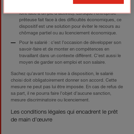
actuelle, l’entreprise fait face par exemple à un creux
tandis qu’au même moment d’autres entreprises
font face à un pic d’activité). Lorsque l’entreprise
prêteuse fait face à des difficultés économiques, ce
dispositif est une solution pour éviter le recours au
chômage partiel ou au licenciement économique.
Pour le salarié : c’est l’occasion de développer son
savoir-faire et de monter en compétences en
travaillant dans un contexte différent. C’est aussi le
moyen de garder son emploi et son salaire.
Sachez qu’avant toute mise à disposition, le salarié
choisi doit obligatoirement donner son accord. Cette
mesure ne peut pas lui être imposée. En cas de refus de
sa part, il ne pourra faire l’objet d’aucune sanction,
mesure discriminatoire ou licenciement.
Les conditions légales qui encadrent le prêt
de main d’œuvre