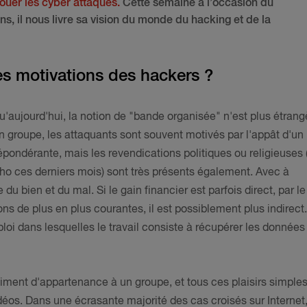
uer les cyber attaques.
Cette semaine à l’occasion du
s, il nous livre sa vision du monde du hacking et de la
es motivations des hackers ?
u'aujourd'hui, la notion de "bande organisée" n'est plus étrang
 en groupe, les attaquants sont souvent motivés par l'appât d'un
répondérante, mais les revendications politiques ou religieuses 
ho ces derniers mois) sont très présents également. Avec à
du bien et du mal. Si le gain financier est parfois direct, par le
 de plus en plus courantes, il est possiblement plus indirect.
loi dans lesquelles le travail consiste à récupérer les données
entiment d'appartenance à un groupe, et tous ces plaisirs simple
éos. Dans une écrasante majorité des cas croisés sur Internet