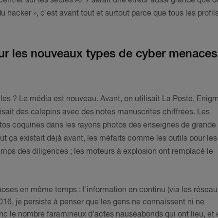
entrer sur les seules
APT
serait une erreur aussi grande que d
 du hacker », c'est avant tout et surtout parce que tous les profil
sur les nouveaux types de cyber menaces
les ? Le média est nouveau. Avant, on utilisait La Poste, Enig
lisait des calepins avec des notes manuscrites chiffrées. Les
hotos coquines dans les rayons photos des enseignes de grande
out ça existait déjà avant, les méfaits comme les outils pour les
emps des diligences ; les moteurs à explosion ont remplacé le
hoses en même temps : l'information en continu (via les réseau
 2016, je persiste à penser que les gens ne connaissent ni ne
onc le nombre faramineux d'actes nauséabonds qui ont lieu, et 