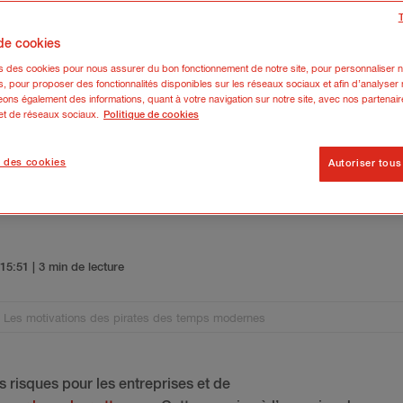
 de cookies
ns des cookies pour nous assurer du bon fonctionnement de notre site, pour personnaliser n
s, pour proposer des fonctionnalités disponibles sur les réseaux sociaux et afin d’analyser n
ons également des informations, quant à votre navigation sur notre site, avec nos partenair
 et de réseaux sociaux.
Politique de cookies
 des cookies
Autoriser tous
’un hacker : Les motivations des 
5 15:51
| 3 min de lecture
 : Les motivations des pirates des temps modernes
s risques pour les entreprises et de