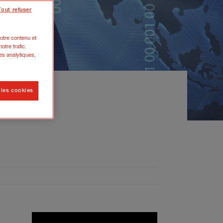
Tout refuser
otre contenu et
otre trafic.
es analytiques,
 les cookies
pirates