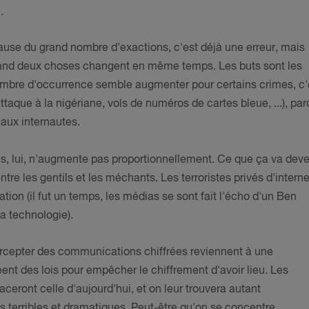
.
 cause du grand nombre d'exactions, c'est déjà une erreur, mais
quand deux choses changent en même temps. Les buts sont les
 nombre d'occurrence semble augmenter pour certains crimes, c'
attaque à la nigériane, vols de numéros de cartes bleue, ...), pa
eaux internautes.
s, lui, n'augmente pas proportionnellement. Ce que ça va deve
tre les gentils et les méchants. Les terroristes privés d'interne
ion (il fut un temps, les médias se sont fait l'écho d'un Ben
la technologie).
ercepter des communications chiffrées reviennent à une
éent des lois pour empêcher le chiffrement d'avoir lieu. Les
eront celle d'aujourd'hui, et on leur trouvera autant
ons terribles et dramatiques. Peut-être qu'on se concentre