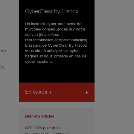
CyberClear by Hiscox
Un incident-cyber peut avoir de
multiples conséquences sur votre
activité (financières,
réputationnelles et opérationnelles).
L'assurance CyberClear by Hiscox
ère
vous aide à anticiper les cyber
risques et vous protège en cas de
cyber-incidents.
(et
En savoir +
Derniers articles
s
CPF 2026 pour auto-
,
entrepreneurs : comment