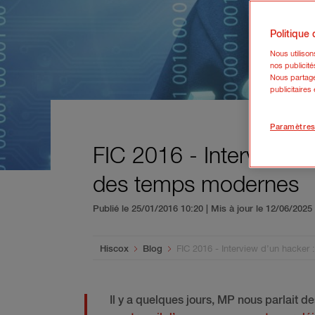
Politique
Nous utiliso
nos publicité
Nous partage
publicitaires
Paramètres
FIC 2016 - Interview d
des temps modernes
Publié le 25/01/2016 10:20 | Mis à jour le 12/06/202
You are here:
Hiscox
Blog
FIC 2016 - Interview d’un hacker
Il y a quelques jours, MP nous parlait de