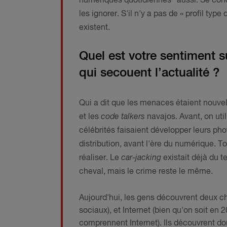
numériques quotidiennes" aussi. Se conc
les ignorer. S'il n'y a pas de « profil type
existent.
Quel est votre sentiment 
qui secouent l’actualité ?
Qui a dit que les menaces étaient nouvel
et les
code talkers
navajos. Avant, on uti
célébrités faisaient développer leurs p
distribution, avant l'ère du numérique. T
réaliser. Le
car-jacking
existait déjà du t
cheval, mais le crime reste le même.
Aujourd'hui, les gens découvrent deux c
sociaux), et Internet (bien qu'on soit en
comprennent Internet). Ils découvrent d