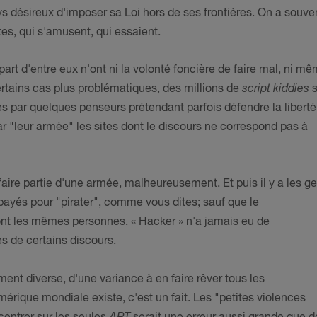
ys désireux d'imposer sa Loi hors de ses frontières. On a souve
tes, qui s'amusent, qui essaient.
upart d'entre eux n'ont ni la volonté foncière de faire mal, ni m
rtains cas plus problématiques, des millions de
script kiddies
s
s par quelques penseurs prétendant parfois défendre la liberté
ar "leur armée" les sites dont le discours ne correspond pas à
faire partie d'une armée, malheureusement. Et puis il y a les g
payés pour "pirater", comme vous dites; sauf que le
nt les mêmes personnes. « Hacker » n'a jamais eu de
es de certains discours.
tement diverse, d'une variance à en faire rêver tous les
érique mondiale existe, c'est un fait. Les "petites violences