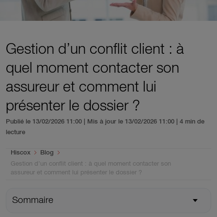
Gestion d’un conflit client : à
quel moment contacter son
assureur et comment lui
présenter le dossier ?
Publié le 13/02/2026 11:00 | Mis à jour le 13/02/2026 11:00
| 4 min de
lecture
You are here:
Hiscox
Blog
Gestion d’un conflit client : à quel moment contacter son
assureur et comment lui présenter le dossier ?
Sommaire