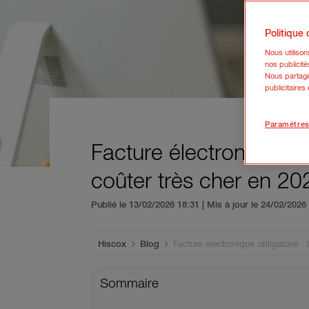
Politique
Nous utiliso
nos publicité
Nous partage
publicitaires
Paramètres
Facture électronique ob
coûter très cher en 20
Publié le 13/02/2026 18:31 | Mis à jour le 24/02/202
You are here:
Hiscox
Blog
Facture électronique obligatoire :
Sommaire