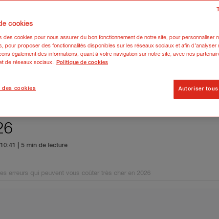
 de cookies
ns des cookies pour nous assurer du bon fonctionnement de notre site, pour personnaliser n
s, pour proposer des fonctionnalités disponibles sur les réseaux sociaux et afin d’analyser n
ons également des informations, quant à votre navigation sur notre site, avec nos partenair
 et de réseaux sociaux.
Politique de cookies
 des cookies
Autoriser tous
ligatoire : les erreurs qui peuve
26
6 10:41
| 5 min de lecture
 les erreurs qui peuvent vous coûter très cher en 2026