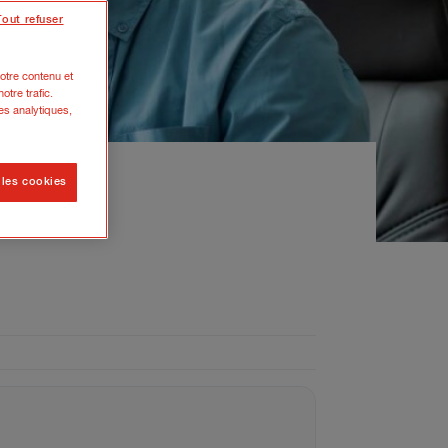
Tout refuser
otre contenu et
otre trafic.
es analytiques,
 les cookies
nt vous