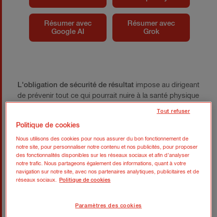
Résumer avec
Résumer avec
Google AI
Grok
L'obligation de sécurité de résultat
impose au dirigeant
de prévenir tout ce qui pourrait nuire à la santé physique
ou mentale de ses salariés, y compris les conflits
Tout refuser
internes. Ne pas agir, c'est s'exposer à une triple
Politique de cookies
responsabilité : civile, pénale et prud'homale.
Nous utilisons des cookies pour nous assurer du bon fonctionnement de
Type de
Description
Exemples
Conséq
notre site, pour personnaliser notre contenu et nos publicités, pour proposer
des fonctionnalités disponibles sur les réseaux sociaux et afin d’analyser
risque
concrets
notre trafic. Nous partageons également des informations, quant à votre
navigation sur notre site, avec nos partenaires analytiques, publicitaires et de
réseaux sociaux.
Politique de cookies
Obligation de
Prévenir les
Conflits
Responsa
sécurité
risques
persistants
de résulta
psychosociaux
non traités
Cour de
Paramètres des cookies
et physiques
menant à
cassatio