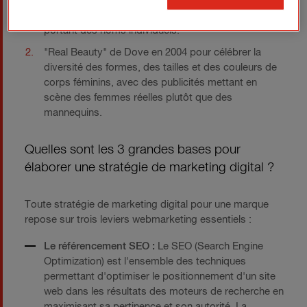
"Share a Coke" de Coca-Cola en Australie en 2011,
avec des bouteilles de Coca-Cola personnalisées
portant des noms individuels.
"Real Beauty" de Dove en 2004 pour célébrer la
diversité des formes, des tailles et des couleurs de
corps féminins, avec des publicités mettant en
scène des femmes réelles plutôt que des
mannequins.
Quelles sont les 3 grandes bases pour
élaborer une stratégie de marketing digital ?
Toute stratégie de marketing digital pour une marque
repose sur trois leviers webmarketing essentiels :
Le référencement SEO :
Le SEO (Search Engine
Optimization) est l'ensemble des techniques
permettant d'optimiser le positionnement d'un site
web dans les résultats des moteurs de recherche en
maximisant sa pertinence et son autorité. La