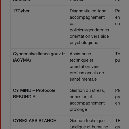
17Cyber
Diagnostic en ligne,
Particul
accompagnement
entrepr
par
collect
policiers/gendarmes,
orientation vers aide
psychologique
Cybermalveillance.gouv.fr
Assistance
Tous
(ACYMA)
technique et
publics
orientation vers
professionnels de
santé mentale
CY MIND – Protocole
Gestion du stress,
PME e
REBONDIR
cohésion et
grande
accompagnement
entrepr
prolongé
CYBEX ASSISTANCE
Gestion technique,
TPE, P
juridique et humaine
grands