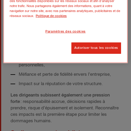
des fonctionnalités disponibles sur les réseaux sociaux et afin d’analyser
Troubles du sommeil et difficultés de concentration,
notre trafic. Nous partageons également des informations, quant à votre
Culpabilité liée à une erreur humaine (ex. : phishing),
navigation sur notre site, avec nos partenaires analytiques, publicitaires et de
réseaux sociaux.
Politique de cookies
Perte de confiance dans les systèmes et dans
l’équipe,
Paramètres des cookies
Risque de burn-out, notamment chez les équipes IT.
Chez vos clients, une attaque peut provoquer :
Autoriser tous les cookies
Inquiétudes sur la sécurité de leurs données
personnelles,
Méfiance et perte de fidélité envers l’entreprise,
Impact sur la réputation de votre structure.
Les dirigeants subissent également une pression
forte
: responsabilité accrue, décisions rapides à
prendre, risque d’épuisement et isolement. Reconnaître
ces impacts est la première étape pour limiter les
dommages humains.