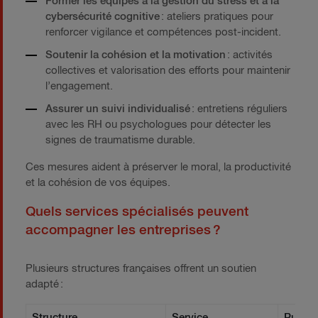
Former les équipes à la gestion du stress et à la
cybersécurité cognitive
: ateliers pratiques pour
renforcer vigilance et compétences post-incident.
Soutenir la cohésion et la motivation
: activités
collectives et valorisation des efforts pour maintenir
l’engagement.
Assurer un suivi individualisé
: entretiens réguliers
avec les RH ou psychologues pour détecter les
signes de traumatisme durable.
Ces mesures aident à préserver le moral, la productivité
et la cohésion de vos équipes.
Quels services spécialisés peuvent
accompagner les entreprises ?
Plusieurs structures françaises offrent un soutien
adapté :
Structure
Service
Public