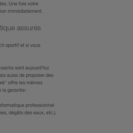
es. Une fois votre
ation immédiatement.
matique assurés
h sportif et si vous
coachs sont aujourd'hui
mais aussi de proposer des
ibré" offre les mêmes
la garantie :
nformatique professionnel
ies, dégâts des eaux, etc.).