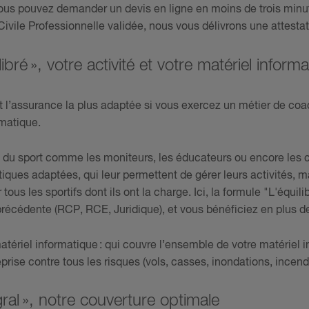
vous pouvez demander un devis en ligne en moins de trois minut
ivile Professionnelle validée, nous vous délivrons une attest
ibré », votre activité et votre matériel infor
st l’assurance la plus adaptée si vous exercez un métier de coac
rmatique.
ls du sport comme les moniteurs, les éducateurs ou encore les 
iques adaptées, qui leur permettent de gérer leurs activités, 
ous les sportifs dont ils ont la charge. Ici, la formule "L'équil
récédente (RCP, RCE, Juridique), et vous bénéficiez en plus de 
riel informatique : qui couvre l’ensemble de votre matériel i
eprise contre tous les risques (vols, casses, inondations, incend
gral », notre couverture optimale