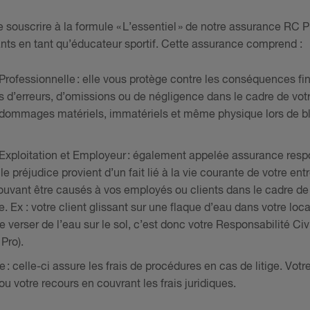
de souscrire à la formule « L’essentiel » de notre assurance RC 
ants en tant qu’éducateur sportif. Cette assurance comprend :
Professionnelle : elle vous protège contre les conséquences fi
s d’erreurs, d’omissions ou de négligence dans le cadre de vot
s dommages matériels, immatériels et même physique lors de b
 Exploitation et Employeur : également appelée assurance respon
 le préjudice provient d’un fait lié à la vie courante de votre e
vant être causés à vos employés ou clients dans le cadre de v
. Ex : votre client glissant sur une flaque d’eau dans votre local
e verser de l’eau sur le sol, c’est donc votre Responsabilité Ci
Pro).
e : celle-ci assure les frais de procédures en cas de litige. Vo
u votre recours en couvrant les frais juridiques.