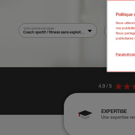
Politique
Nous utiliso
nos publicité
Votre activité principale :
Votre chiffre d'affai
Coach sportif / fitness sans exploitation d’établissements / équipements sportifs – hors sports mécaniques, sports extrêmes, équitation
Nous partage
publicitaires
Paramètres
4.9 / 5
EXPERTISE
Une expertise re