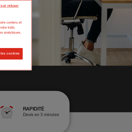
Tout refuser
otre contenu et
otre trafic.
es analytiques,
 les cookies
RAPIDITÉ
Devis en 3 minutes