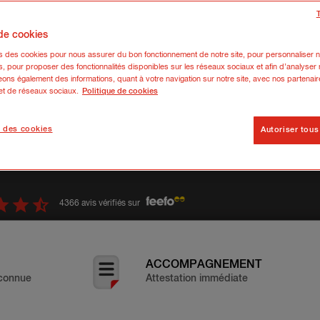
 de cookies
ns des cookies pour nous assurer du bon fonctionnement de notre site, pour personnaliser n
s, pour proposer des fonctionnalités disponibles sur les réseaux sociaux et afin d’analyser n
res :
ons également des informations, quant à votre navigation sur notre site, avec nos partenair
 et de réseaux sociaux.
Politique de cookies
 des cookies
Autoriser tous
4366 avis vérifiés sur
ACCOMPAGNEMENT
connue
Attestation immédiate