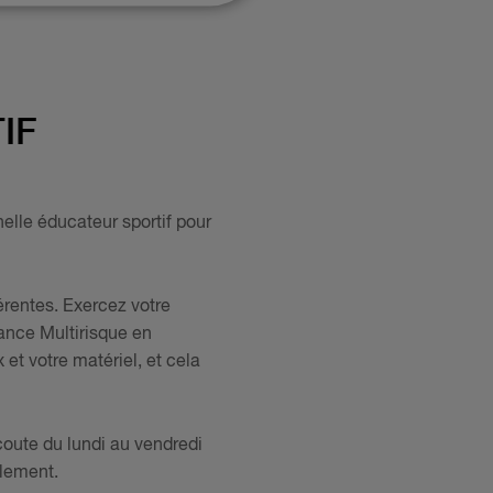
IF
elle éducateur sportif pour
érentes. Exercez votre
ance Multirisque en
et votre matériel, et cela
coute du lundi au vendredi
ulement.