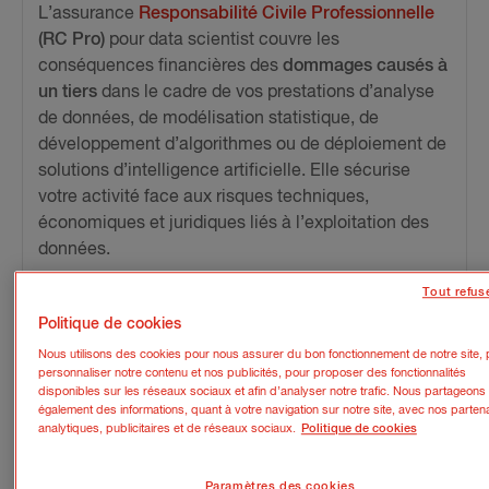
L’assurance
Responsabilité Civile Professionnelle
(RC Pro)
pour data scientist couvre les
conséquences financières des
dommages causés à
un tiers
dans le cadre de vos prestations d’analyse
de données, de modélisation statistique, de
développement d’algorithmes ou de déploiement de
solutions d’intelligence artificielle. Elle sécurise
votre activité face aux risques techniques,
économiques et juridiques liés à l’exploitation des
données.
Tout refus
Politique de cookies
Nous utilisons des cookies pour nous assurer du bon fonctionnement de notre site, 
personnaliser notre contenu et nos publicités, pour proposer des fonctionnalités
disponibles sur les réseaux sociaux et afin d’analyser notre trafic. Nous partageons
également des informations, quant à votre navigation sur notre site, avec nos parten
analytiques, publicitaires et de réseaux sociaux.
Politique de cookies
Paramètres des cookies