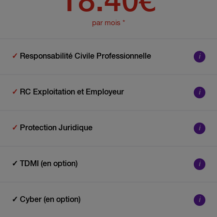
18.40€
par mois *
✓
Responsabilité Civile Professionnelle
i
✓
RC Exploitation et Employeur
i
✓
Protection Juridique
i
✓ TDMI (en option)
i
✓ Cyber (en option)
i