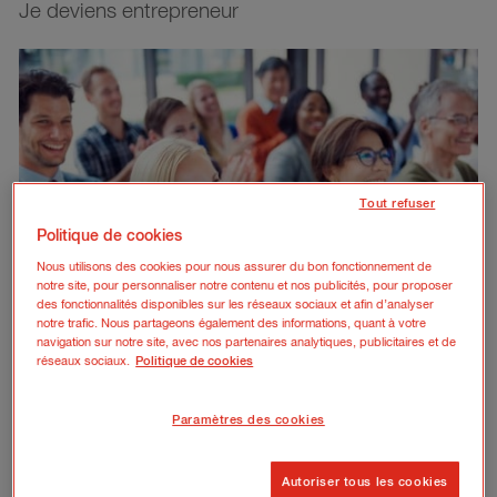
Je deviens entrepreneur
Tout refuser
Politique de cookies
Nous utilisons des cookies pour nous assurer du bon fonctionnement de
notre site, pour personnaliser notre contenu et nos publicités, pour proposer
des fonctionnalités disponibles sur les réseaux sociaux et afin d’analyser
notre trafic. Nous partageons également des informations, quant à votre
navigation sur notre site, avec nos partenaires analytiques, publicitaires et de
réseaux sociaux.
Politique de cookies
27 juillet 2026
| 6 min de lecture
Quelle convention collective choisir selon l’activité de
votre entreprise ?
Paramètres des cookies
En savoir plus
Autoriser tous les cookies