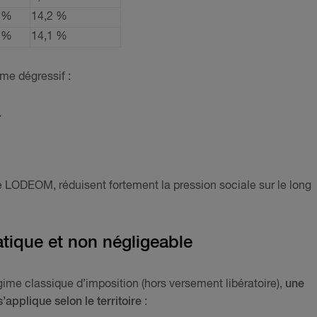
 %
14,2 %
 %
14,1 %
me dégressif :
.
 LODEOM, réduisent fortement la pression sociale sur le long
tique et non négligeable
gime classique d’imposition (hors versement libératoire),
une
’applique selon le territoire
: