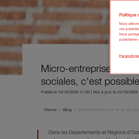
Politique
Nous utiliso
nos publicité
Nous partage
publicitaires
Paramètres
Micro-entreprise 3,6 %
sociales, c'est possib
Publié le 10/10/2025 11:00 | Mis à jour le 21/10/202
You are here:
Hiscox
Blog
Micro-entreprise 3,6 % au lieu de
Dans les Départements et Régions d’Ou