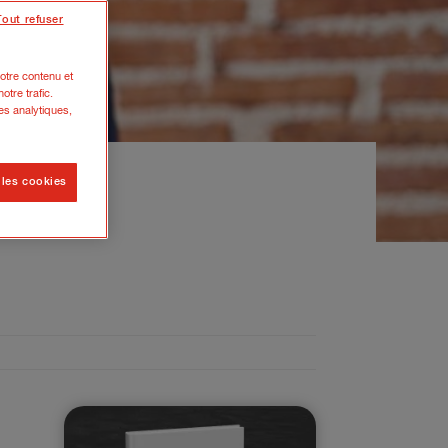
Tout refuser
otre contenu et
otre trafic.
es analytiques,
 les cookies
ns