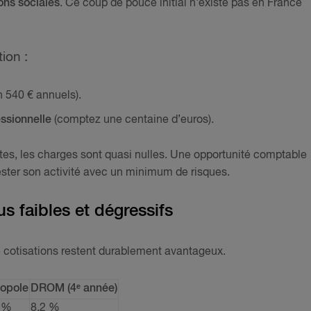
ons sociales
. Ce coup de pouce initial n'existe pas en France
ion :
n 540 € annuels).
essionnelle
(comptez une centaine d’euros).
es, les charges sont quasi nulles. Une opportunité comptable
ester son activité avec un minimum de risques.
us faibles et dégressifs
e cotisations restent durablement avantageux.
opole
DROM (4ᵉ année)
 %
8,2 %