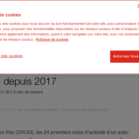
 de cookies
ns des cookies pour nous assurer du bon fonctionnement de notre site, pour personnaliser n
s, pour proposer des fonctionnalités disponibles sur les réseaux sociaux et afin d’analyser n
ons également des informations, quant à votre navigation sur notre site, avec nos partenair
 et de réseaux sociaux.
Politique de cookies
 des cookies
Autoriser tous
 au lieu de 21,20 % de cotisatio
le depuis 2017
5 11:30
| 2 min de lecture
 21,20 % de cotisations sociales, c'est possible depuis 2017
tre-Mer (DROM),
les 24 premiers mois d'activité d’un auto-