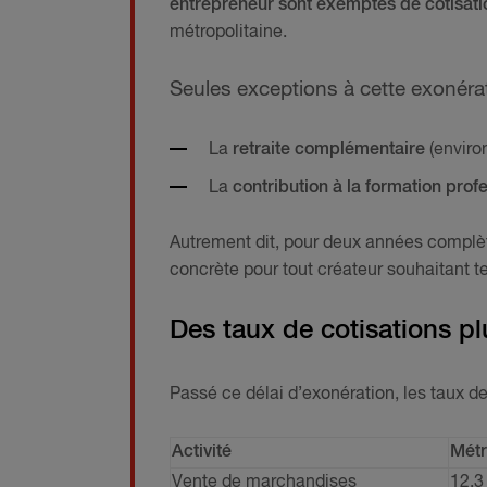
entrepreneur sont exemptés de cotisati
métropolitaine.
Seules exceptions à cette exonérat
La
retraite complémentaire
(enviro
La
contribution à la formation prof
Autrement dit, pour deux années complèt
concrète pour tout créateur souhaitant t
Des taux de cotisations pl
Passé ce délai d’exonération, les taux d
Activité
Métr
Vente de marchandises
12,3