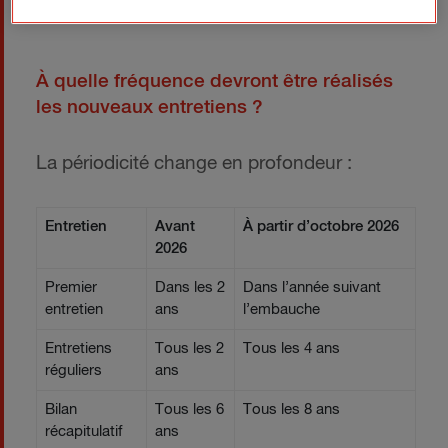
poste sur deux à trois ans.
À quelle fréquence devront être réalisés
les nouveaux entretiens ?
La périodicité change en profondeur :
Entretien
Avant
À partir d’octobre 2026
2026
Premier
Dans les 2
Dans l’année suivant
entretien
ans
l’embauche
Entretiens
Tous les 2
Tous les 4 ans
réguliers
ans
Bilan
Tous les 6
Tous les 8 ans
récapitulatif
ans