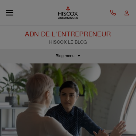
Skip to main content
ADN DE L'ENTREPRENEUR
HISCOX
LE BLOG
Blog menu