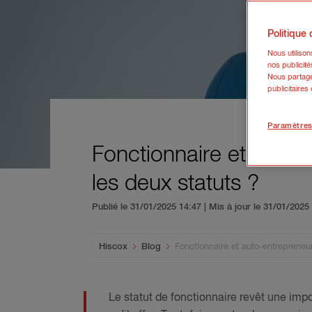
Politique
Nous utiliso
nos publicité
Nous partage
publicitaires
Paramètres
Fonctionnaire et auto-
les deux statuts ?
Publié le 31/01/2025 14:47 | Mis à jour le 31/01/202
You are here:
Hiscox
Blog
Fonctionnaire et auto-entrepreneu
Le statut de fonctionnaire revêt une impo