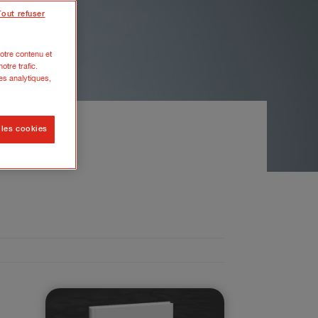
Tout refuser
otre contenu et
otre trafic.
es analytiques,
 les cookies
cumuler