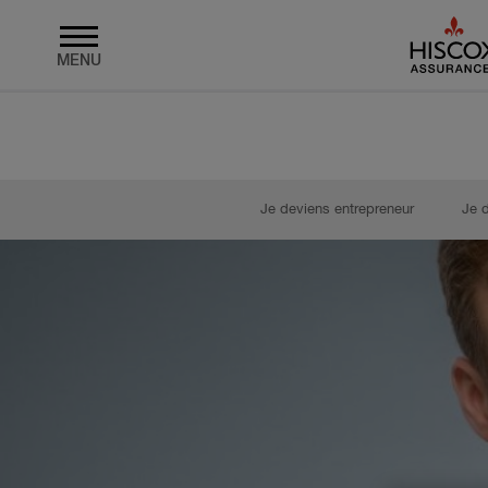
MENU
Skip to main content
Je deviens entrepreneur
Je 