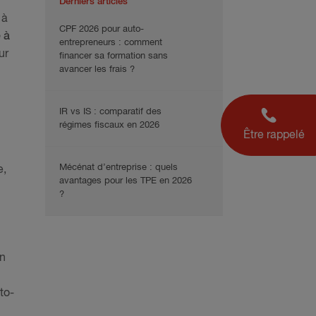
Derniers articles
 à
CPF 2026 pour auto-
 à
entrepreneurs : comment
ur
financer sa formation sans
avancer les frais ?
IR vs IS : comparatif des
régimes fiscaux en 2026
Être rappelé
Mécénat d’entreprise : quels
e,
avantages pour les TPE en 2026
?
un
to-