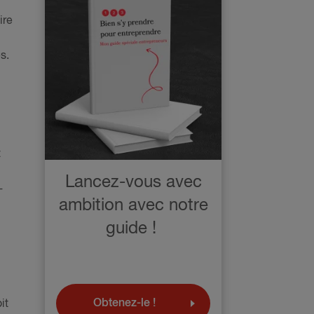
ire
s.
t
Lancez-vous avec
-
ambition avec notre
guide !
Obtenez-le !
it