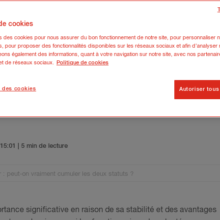
 de cookies
ns des cookies pour nous assurer du bon fonctionnement de notre site, pour personnaliser n
s, pour proposer des fonctionnalités disponibles sur les réseaux sociaux et afin d’analyser n
ons également des informations, quant à votre navigation sur notre site, avec nos partenair
 et de réseaux sociaux.
Politique de cookies
 des cookies
Autoriser tous
entrepreneur : peut-on vraiment 
5 15:01
| 5 min de lecture
r : peut-on vraiment cumuler les deux statuts ?
rtance significative en raison de sa stabilité et des avantages