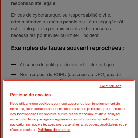
responsabilité légale
.
En cas de cyberattaque, sa responsabilité
civile
,
administrative
ou même
pénale
peut être engagée s’il
est établi qu’il n’a pas mis en œuvre les mesures
nécessaires pour éviter ou limiter l’incident.
Exemples de fautes souvent reprochées :
Absence de politique de sécurité informatique.
Non-respect du RGPD (absence de DPO, pas de
registre, pas de notification).
Tout refuser
Refus de mettre à jour les logiciels malgré des
Politique de cookies
alertes.
Nous utilisons des cookies pour nous assurer du bon fonctionnement de
Aucune sensibilisation du personnel.
notre site, pour personnaliser notre contenu et nos publicités, pour proposer
des fonctionnalités disponibles sur les réseaux sociaux et afin d’analyser
Absence de sauvegardes ou de plan de reprise
notre trafic. Nous partageons également des informations, quant à votre
d’activité.
navigation sur notre site, avec nos partenaires analytiques, publicitaires et de
réseaux sociaux.
Politique de cookies
Dans ces situations,
le patrimoine personnel du