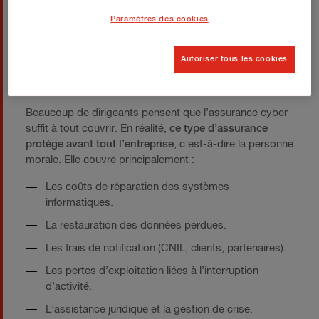
dirigeant peut être mis en jeu
, notamment si une faute
Paramètres des cookies
de gestion est caractérisée.
L’assurance cyber : une protection
Autoriser tous les cookies
indispensable… mais partielle
Beaucoup de dirigeants pensent que l’assurance cyber
suffit à tout couvrir. En réalité,
ce type d’assurance
protège avant tout l’entreprise
, c’est-à-dire la personne
morale. Elle couvre principalement :
Les coûts de réparation des systèmes
informatiques.
La restauration des données perdues.
Les frais de notification (CNIL, clients, partenaires).
Les pertes d’exploitation liées à l’interruption
d’activité.
L’assistance juridique et la gestion de crise.