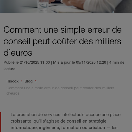
Comment une simple erreur de
conseil peut coûter des milliers
d’euros
Publié le 21/10/2025 11:00 | Mis à jour le 05/11/2025 12:28
| 4 min de
lecture
You are here:
Hiscox
Blog
Comment une simple erreur de conseil peut coûter des milliers
d’euros
La prestation de services intellectuels occupe une place
croissante
qu’il s’agisse de
conseil en stratégie,
informatique, ingénierie, formation ou création
— les