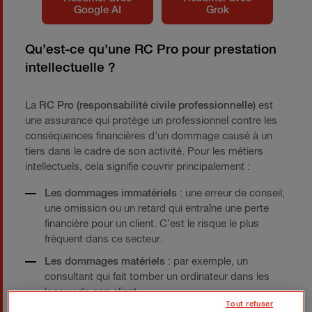
Google AI
Grok
Qu’est-ce qu’une RC Pro pour prestation
intellectuelle ?
La
RC Pro (responsabilité civile professionnelle)
est
une assurance qui protège un professionnel contre les
conséquences financières d’un dommage causé à un
tiers dans le cadre de son activité. Pour les métiers
intellectuels, cela signifie couvrir principalement :
Les dommages immatériels
: une erreur de conseil,
une omission ou un retard qui entraîne une perte
financière pour un client. C’est le risque le plus
fréquent dans ce secteur.
Les dommages matériels
: par exemple, un
consultant qui fait tomber un ordinateur dans les
locaux de son client.
Tout refuser