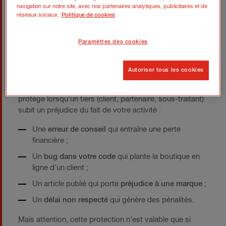
navigation sur notre site, avec nos partenaires analytiques, publicitaires et de
réseaux sociaux.
Politique de cookies
Dans la plupart des cas, une seule
responsabilité civile professionnelle
(RC Pro)
peut
Paramètres des cookies
suffire à couvrir l'ensemble de vos prestations. La
condition sine qua non ? Que toutes vos activités soient
clairement déclarées dans le contrat.
Autoriser tous les cookies
La RC Pro, c'est votre filet de sécurité de base. Elle vous
protège lorsqu'un tiers (client, partenaire, sous-traitant)
subit un préjudice du fait de votre activité :
Une
erreur de conseil
qui entraîne une perte
financière ;
Un
bug dans votre code
qui plante la boutique en
ligne d'un client ;
Un article publié qui porte
préjudice à une marque
;
Un
délai non respecté
qui génère des pénalités.
Mais attention, cette protection n'est valable que si