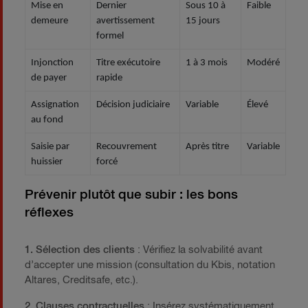
Mise en
Dernier
Sous 10 à
Faible
demeure
avertissement
15 jours
formel
Injonction
Titre exécutoire
1 à 3 mois
Modéré
de payer
rapide
Assignation
Décision judiciaire
Variable
Élevé
au fond
Saisie par
Recouvrement
Après titre
Variable
huissier
forcé
Prévenir plutôt que subir : les bons
réflexes
1. Sélection des clients
: Vérifiez la solvabilité avant
d’accepter une mission (consultation du Kbis, notation
Altares, Creditsafe, etc.).
2. Clauses contractuelles
: Insérez systématiquement