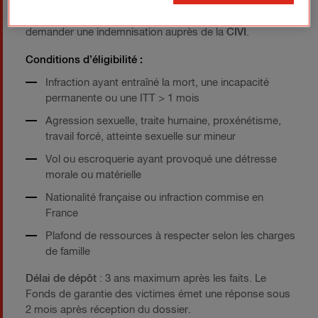
Dans le cadre d’une
infraction pénale liée à l’activité
professionnelle
, si l’auteur est insolvable, la victime peut
demander une indemnisation auprès de la
CIVI
.
Conditions d’éligibilité
:
Infraction ayant entraîné la mort, une incapacité
permanente ou une ITT > 1 mois
Agression sexuelle, traite humaine, proxénétisme,
travail forcé, atteinte sexuelle sur mineur
Vol ou escroquerie ayant provoqué une détresse
morale ou matérielle
Nationalité française ou infraction commise en
France
Plafond de ressources à respecter selon les charges
de famille
Délai de dépôt
: 3 ans maximum après les faits. Le
Fonds de garantie des victimes émet une réponse sous
2 mois après réception du dossier.