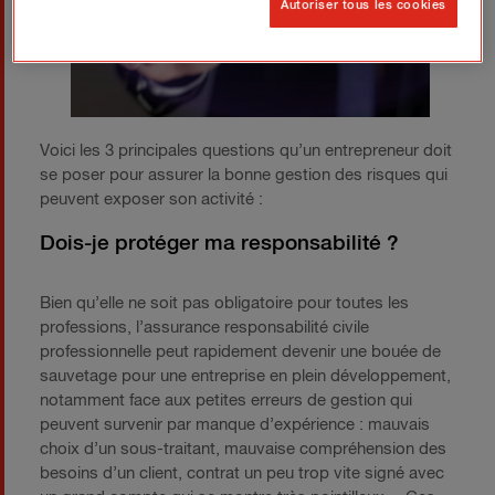
Autoriser tous les cookies
Voici les 3 principales questions qu’un entrepreneur doit
se poser pour assurer la bonne gestion des risques qui
peuvent exposer son activité :
Dois-je protéger ma responsabilité ?
Bien qu’elle ne soit pas obligatoire pour toutes les
professions, l’assurance responsabilité civile
professionnelle peut rapidement devenir une bouée de
sauvetage pour une entreprise en plein développement,
notamment face aux petites erreurs de gestion qui
peuvent survenir par manque d’expérience : mauvais
choix d’un sous-traitant, mauvaise compréhension des
besoins d’un client, contrat un peu trop vite signé avec