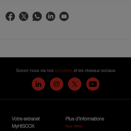
Suivez-nous via nos
actualités
et les réseaux sociaux
Hiscox on LinkedIn
Hiscox on Instagram
Hiscox on Twitter
Hiscox on YouTub
Votre extranet
Plus d'informations
MyHISCOX
Nos offres