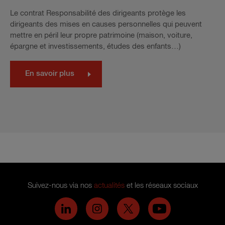
Le contrat Responsabilité des dirigeants protège les
dirigeants des mises en causes personnelles qui peuvent
mettre en péril leur propre patrimoine (maison, voiture,
épargne et investissements, études des enfants…)
En savoir plus
Suivez-nous via nos
actualités
et les réseaux sociaux
Hiscox on LinkedIn
Hiscox on Instagram
Hiscox on Twitter
Hiscox on YouTub