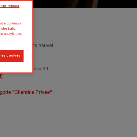
Tout refuser
otre contenu et
otre trafic.
es analytiques,
 vous proposons ce nouvel
 les cookies
client ? Il vous suffit
d]
égorie "Clientèle Privée"