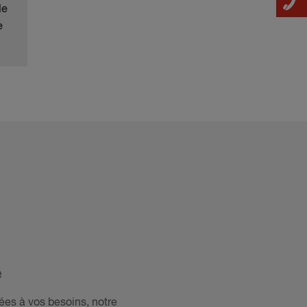
de
e
é
ées à vos besoins, notre