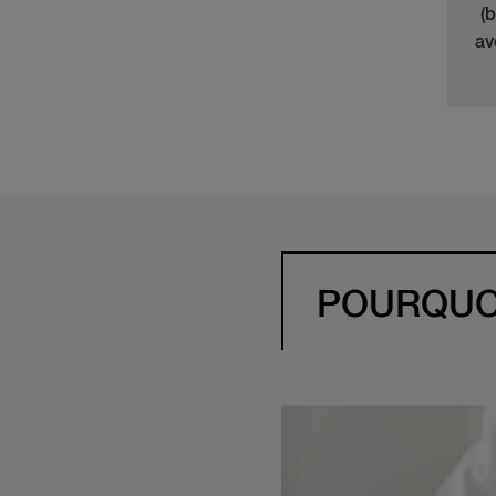
(
av
POURQUOI