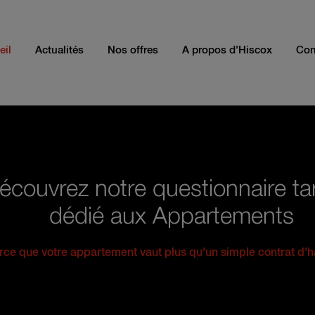
eil
Actualités
Nos offres
A propos d'Hiscox
Con
écouvrez notre questionnaire tar
dédié aux Appartements
rce que votre appartement vaut plus qu'un simple contrat d'h