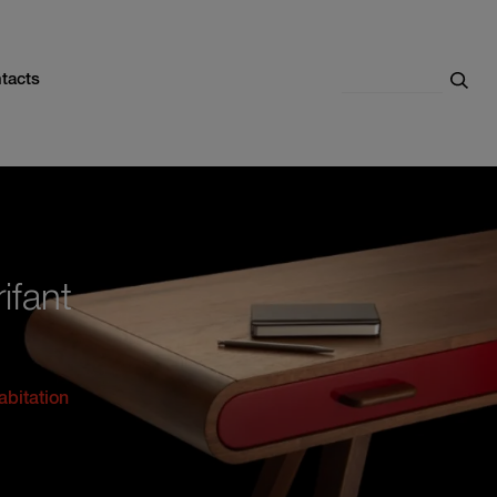
Search
tacts
ifant
abitation